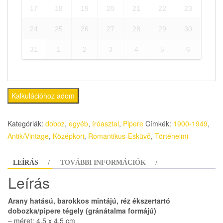
17
18
19
20
21
22
23
24
25
26
27
28
29
30
31
1
2
3
4
5
6
Kalkulációhoz adom
Kategóriák:
doboz
,
egyéb
,
íróasztal
,
Pipere
Címkék:
1900-1949
,
Antik/Vintage
,
Középkori
,
Romantikus-Esküvő
,
Történelmi
LEÍRÁS
TOVÁBBI INFORMÁCIÓK
Leírás
Arany hatású, barokkos mintájú, réz ékszertartó
dobozka/pipere tégely (gránátalma formájú)
– méret: 4,5 x 4,5 cm