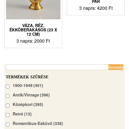
PÁR
3 napra:
4200
Ft
VÁZA, RÉZ,
ÉKKŐBERAKÁSOS (23 X
12 CM)
3 napra:
2000
Ft
Keresés:
TERMÉKEK SZŰRÉSE
1900-1949
(401)
Antik/Vintage
(396)
Középkori
(395)
Retró
(13)
Romantikus-Esküvő
(338)