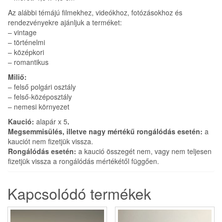
Az alábbi témájú filmekhez, videókhoz, fotózásokhoz és
rendezvényekre ajánljuk a terméket:
– vintage
– történelmi
– középkori
– romantikus
Miliő:
– felső polgári osztály
– felső-középosztály
– nemesi környezet
Kaució:
alapár x 5
.
Megsemmisülés, illetve nagy mértékű rongálódás esetén:
a
kauciót nem fizetjük vissza.
Rongálódás esetén:
a kaució összegét nem, vagy nem teljesen
fizetjük vissza a rongálódás mértékétől függően.
Kapcsolódó termékek