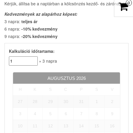
Kérjük, állítsa be a naptárban a kölcsönzés kezdő- és zárónapját.
0
Kedvezmények az alapárhoz képest:
3 napra:
teljes ár
6 napra:
-10% kedvezmény
9 napra:
-20% kedvezmény
Kalkuláció időtartama:
× 3 napra
AUGUSZTUS
2026
H
K
S
C
P
S
V
27
28
29
30
31
1
2
3
4
5
6
7
8
9
10
11
12
13
14
15
16