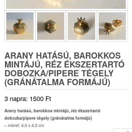
ARANY HATÁSÚ, BAROKKOS
MINTÁJÚ, RÉZ ÉKSZERTARTÓ
DOBOZKA/PIPERE TÉGELY
(GRÁNÁTALMA FORMÁJÚ)
3 napra:
1500
Ft
Arany hatású, barokkos mintájú, réz ékszertartó
dobozka/pipere tégely (gránátalma formájú)
– méret: 4,5 x 4,5 cm