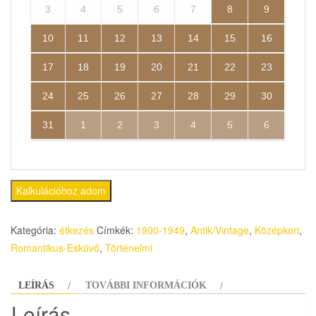
3
4
5
6
7
8
9
10
11
12
13
14
15
16
17
18
19
20
21
22
23
24
25
26
27
28
29
30
31
1
2
3
4
5
6
Kalkulációhoz adom
Kategória:
étkezés
Címkék:
1900-1949
,
Antik/Vintage
,
Középkori
,
Romantikus-Esküvő
,
Történelmi
LEÍRÁS
TOVÁBBI INFORMÁCIÓK
Leírás