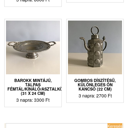
BAROKK MINTÁJÚ,
GOMBOS DÍSZÍTÉSŰ,
TALPAS
KÜLÖNLEGES ÓN
FÉMTÁL/KÍNÁLÓ/ASZTALKÖZÉP
KANCSÓ (22 CM)
(31 X 24 CM)
3 napra:
2700
Ft
3 napra:
3300
Ft
Keresés: