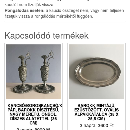
kauciót nem fizetjük vissza.
Rongálódás esetén:
a kaució összegét nem, vagy nem teljesen
fizetjük vissza a rongálódás mértékétől függően.
Kapcsolódó termékek
KANCSÓ/BOROSKANCSÓ/KARAFFA
BAROKK MINTÁJÚ,
PÁR, BAROKK DÍSZÍTÉSŰ,
EZÜSTÖZÖTT, OVÁLIS
NAGY MÉRETŰ, ÓNBÓL,
ALPAKKATÁLCA (38 X
DÍSZES ALÁTÉTTEL (36
25,5 CM)
CM)
3 napra:
3600
Ft
3 napra:
8000
Ft