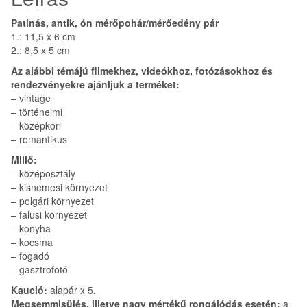
Patinás, antik, ón mérőpohár/mérőedény pár
1.: 11,5 x 6 cm
2.: 8,5 x 5 cm
Az alábbi témájú filmekhez, videókhoz, fotózásokhoz és
rendezvényekre ajánljuk a terméket:
– vintage
– történelmi
– középkori
– romantikus
Miliő:
– középosztály
– kisnemesi környezet
– polgári környezet
– falusi környezet
– konyha
– kocsma
– fogadó
– gasztrofotó
Kaució:
alapár x 5
.
Megsemmisülés, illetve nagy mértékű rongálódás esetén:
a