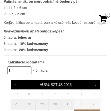
Patinás, antik, ón mérőpohár/mérőedény pár
1.: 11,5 x 6 cm
2.: 8,5 x 5 cm
0
Kérjük, állítsa be a naptárban a kölcsönzés kezdő- és zárónapját.
Kedvezmények az alapárhoz képest:
3 napra:
teljes ár
6 napra:
-10% kedvezmény
9 napra:
-20% kedvezmény
Kalkuláció időtartama:
× 3 napra
AUGUSZTUS
2026
H
K
S
C
P
S
V
27
28
29
30
31
1
2