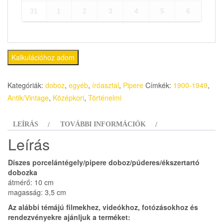
31
1
2
3
4
5
6
Kalkulációhoz adom
Kategóriák:
doboz
,
egyéb
,
íróasztal
,
Pipere
Címkék:
1900-1949
,
Antik/Vintage
,
Középkori
,
Történelmi
LEÍRÁS
TOVÁBBI INFORMÁCIÓK
Leírás
Díszes porcelántégely/pipere doboz/púderes/ékszertartó
dobozka
átmérő: 10 cm
magasság: 3,5 cm
Az alábbi témájú filmekhez, videókhoz, fotózásokhoz és
rendezvényekre ajánljuk a terméket: