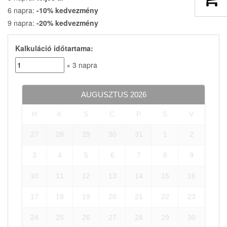
6 napra:
-10% kedvezmény
9 napra:
-20% kedvezmény
Kalkuláció időtartama:
× 3 napra
AUGUSZTUS
2026
H
K
S
C
P
S
V
27
28
29
30
31
1
2
3
4
5
6
7
8
9
10
11
12
13
14
15
16
17
18
19
20
21
22
23
24
25
26
27
28
29
30