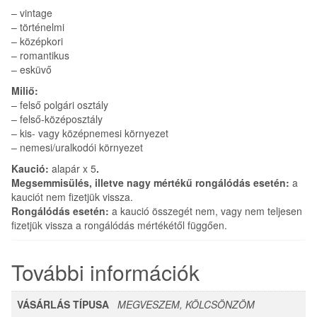
– vintage
– történelmi
– középkori
– romantikus
– esküvő
Miliő:
– felső polgári osztály
– felső-középosztály
– kis- vagy középnemesi környezet
– nemesi/uralkodói környezet
Kaució:
alapár x 5
.
Megsemmisülés, illetve nagy mértékű rongálódás esetén:
a
kauciót nem fizetjük vissza.
Rongálódás esetén:
a kaució összegét nem, vagy nem teljesen
fizetjük vissza a rongálódás mértékétől függően.
További információk
VÁSÁRLÁS TÍPUSA
MEGVESZEM, KÖLCSÖNZÖM