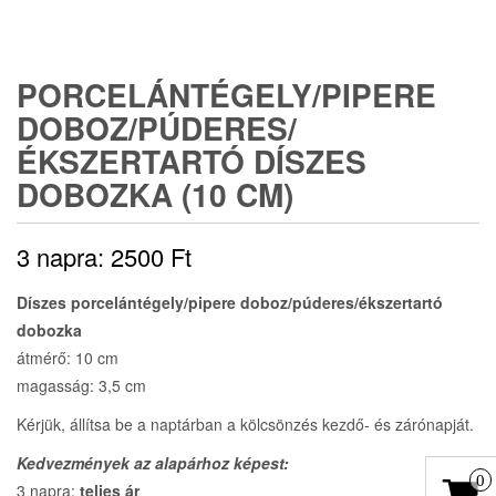
PORCELÁNTÉGELY/PIPERE
DOBOZ/PÚDERES/
ÉKSZERTARTÓ DÍSZES
DOBOZKA (10 CM)
3 napra:
2500
Ft
Díszes porcelántégely/pipere doboz/púderes/ékszertartó
dobozka
átmérő: 10 cm
magasság: 3,5 cm
Kérjük, állítsa be a naptárban a kölcsönzés kezdő- és zárónapját.
Kedvezmények az alapárhoz képest:
0
3 napra:
teljes ár