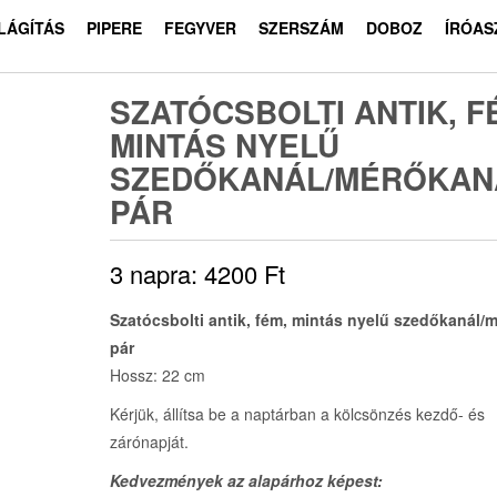
ILÁGÍTÁS
PIPERE
FEGYVER
SZERSZÁM
DOBOZ
ÍRÓAS
SZATÓCSBOLTI ANTIK, F
MINTÁS NYELŰ
SZEDŐKANÁL/MÉRŐKAN
PÁR
3 napra:
4200
Ft
Szatócsbolti antik, fém, mintás nyelű szedőkanál/
pár
Hossz: 22 cm
Kérjük, állítsa be a naptárban a kölcsönzés kezdő- és
zárónapját.
Kedvezmények az alapárhoz képest: