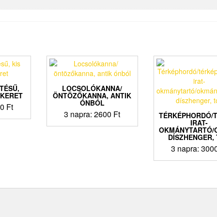
TÉSŰ,
LOCSOLÓKANNA/
PKERET
ÖNTÖZŐKANNA, ANTIK
ÓNBÓL
00
Ft
3 napra:
2600
Ft
TÉRKÉPHORDÓ/T
IRAT-
OKMÁNYTARTÓ/
DÍSZHENGER,
3 napra:
300