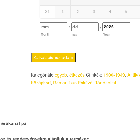
31
1
2
3
4
5
/
/
Month
nap
Year
Kalkulációhoz adom
Kategóriák:
egyéb
,
étkezés
Címkék:
1900-1949
,
Antik/
Középkori
,
Romantikus-Esküvő
,
Történelmi
mérőkanál pár
oz és rendezvényekre ajánljuk a terméket: