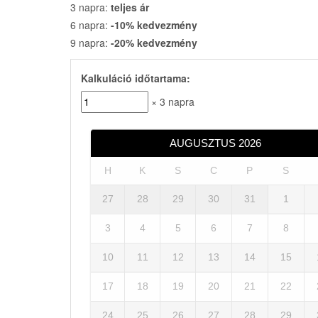
3 napra:
teljes ár
6 napra:
-10% kedvezmény
9 napra:
-20% kedvezmény
Kalkuláció időtartama:
× 3 napra
AUGUSZTUS
2026
H
K
S
C
P
S
27
28
29
30
31
1
3
4
5
6
7
8
10
11
12
13
14
15
17
18
19
20
21
22
24
25
26
27
28
29