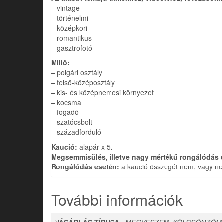
– vintage
– történelmi
– középkori
– romantikus
– gasztrofotó
Miliő:
– polgári osztály
– felső-középosztály
– kis- és középnemesi környezet
– kocsma
– fogadó
– szatócsbolt
– századforduló
Kaució:
alapár x 5
.
Megsemmisülés, illetve nagy mértékű rongálódás 
Rongálódás esetén:
a kaució összegét nem, vagy nem
További információk