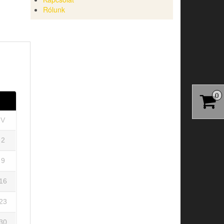
Rólunk
0
V
2
9
16
23
30