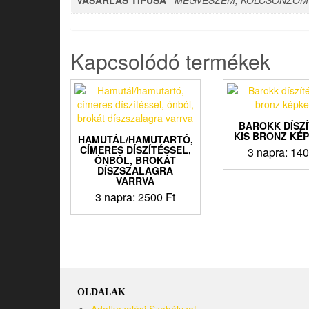
VÁSÁRLÁS TÍPUSA
MEGVESZEM, KÖLCSÖNZÖM
Kapcsolódó termékek
BAROKK DÍSZÍ
KIS BRONZ KÉ
HAMUTÁL/HAMUTARTÓ,
CÍMERES DÍSZÍTÉSSEL,
3 napra:
14
ÓNBÓL, BROKÁT
DÍSZSZALAGRA
VARRVA
3 napra:
2500
Ft
OLDALAK
Adatkezelési Szabályzat