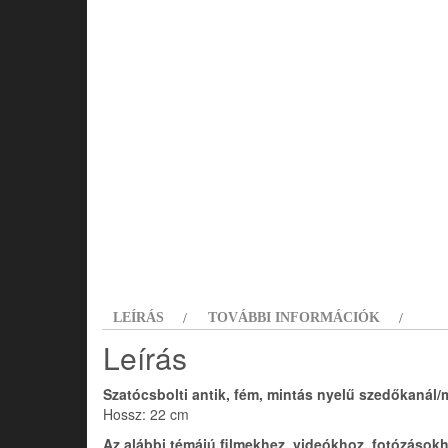
LEÍRÁS
TOVÁBBI INFORMÁCIÓK
Leírás
Szatócsbolti antik, fém, mintás nyelű szedőkanál/
Hossz: 22 cm
Az alábbi témájú filmekhez, videókhoz, fotózásokh