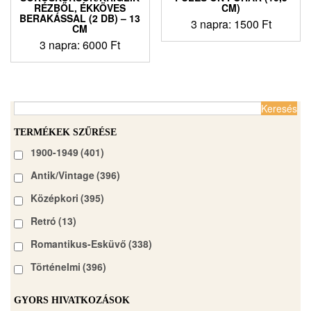
RÉZBŐL, ÉKKÖVES
CM)
BERAKÁSSAL (2 DB) – 13
3 napra:
1500
Ft
CM
3 napra:
6000
Ft
Keresés:
TERMÉKEK SZŰRÉSE
1900-1949
(401)
Antik/Vintage
(396)
Középkori
(395)
Retró
(13)
Romantikus-Esküvő
(338)
Történelmi
(396)
GYORS HIVATKOZÁSOK