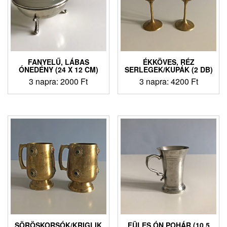
FANYELŰ, LÁBAS
ÉKKÖVES, RÉZ
ÓNEDÉNY (24 X 12 CM)
SERLEGEK/KUPÁK (2 DB)
3 napra:
2000
Ft
3 napra:
4200
Ft
SÖRÖSKORSÓK/KRIGLIK
FÜLES ÓN POHÁR (10,5