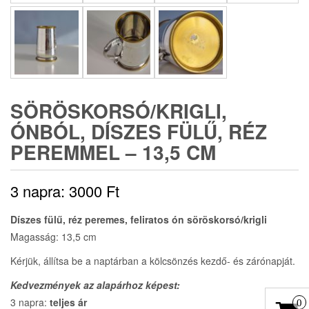
SÖRÖSKORSÓ/KRIGLI,
ÓNBÓL, DÍSZES FÜLŰ, RÉZ
PEREMMEL – 13,5 CM
3 napra:
3000
Ft
Díszes fülű, réz peremes, feliratos ón söröskorsó/krigli
Magasság: 13,5 cm
Kérjük, állítsa be a naptárban a kölcsönzés kezdő- és zárónapját.
Kedvezmények az alapárhoz képest:
3 napra:
teljes ár
0