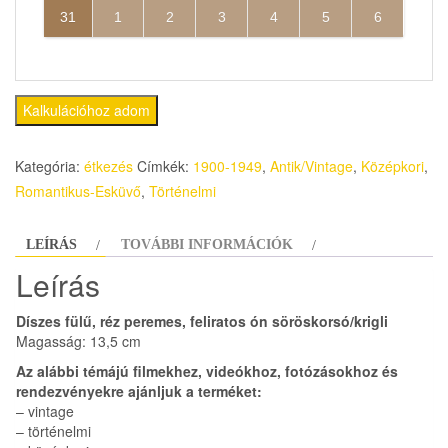
31
1
2
3
4
5
6
Kalkulációhoz adom
Kategória:
étkezés
Címkék:
1900-1949
,
Antik/Vintage
,
Középkori
,
Romantikus-Esküvő
,
Történelmi
LEÍRÁS
TOVÁBBI INFORMÁCIÓK
Leírás
Díszes fülű, réz peremes, feliratos ón söröskorsó/krigli
Magasság: 13,5 cm
Az alábbi témájú filmekhez, videókhoz, fotózásokhoz és
rendezvényekre ajánljuk a terméket:
– vintage
– történelmi