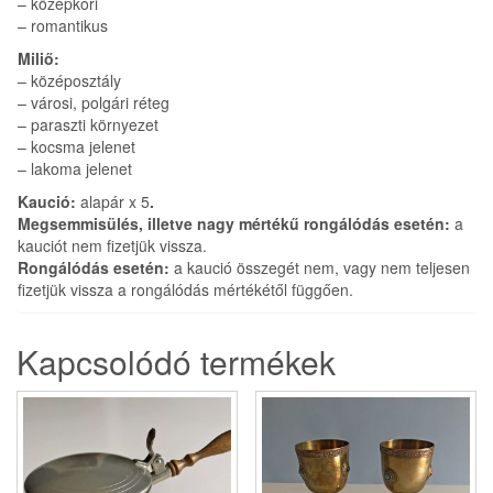
– középkori
– romantikus
Miliő:
– középosztály
– városi, polgári réteg
– paraszti környezet
– kocsma jelenet
– lakoma jelenet
Kaució:
alapár x 5
.
Megsemmisülés, illetve nagy mértékű rongálódás esetén:
a
kauciót nem fizetjük vissza.
Rongálódás esetén:
a kaució összegét nem, vagy nem teljesen
fizetjük vissza a rongálódás mértékétől függően.
Kapcsolódó termékek