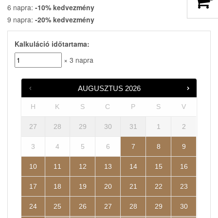
6 napra:
-10% kedvezmény
9 napra:
-20% kedvezmény
Kalkuláció időtartama:
× 3 napra
AUGUSZTUS
2026
H
K
S
C
P
S
V
27
28
29
30
31
1
2
3
4
5
6
7
8
9
10
11
12
13
14
15
16
17
18
19
20
21
22
23
24
25
26
27
28
29
30