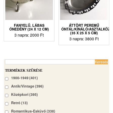
FANYELŰ, LÁBAS
ÁTTÖRT PEREMŰ
ÓNEDÉNY (24 X 12 CM)
ÓNTÁL/KÍNÁLÓ/ASZTALKÖZÉ
(35 X 25 X 5 CM)
3 napra:
2000
Ft
3 napra:
3800
Ft
Keresés:
TERMÉKEK SZŰRÉSE
1900-1949
(401)
Antik/Vintage
(396)
Középkori
(395)
Retró
(13)
Romantikus-Esküvő
(338)