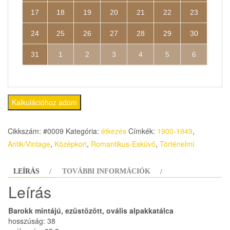
17
18
19
20
21
22
23
24
25
26
27
28
29
30
31
1
2
3
4
5
6
Kalkulációhoz adom
Cikkszám:
#0009
Kategória:
étkezés
Címkék:
1900-1949
,
Antik/Vintage
,
Középkori
,
Romantikus-Esküvő
,
Történelmi
LEÍRÁS
TOVÁBBI INFORMÁCIÓK
Leírás
Barokk mintájú, ezüstözött, ovális alpakkatálca
hosszúság: 38