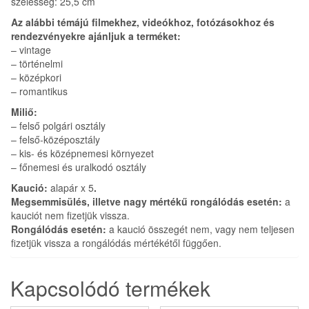
szélesség: 25,5 cm
Az alábbi témájú filmekhez, videókhoz, fotózásokhoz és
rendezvényekre ajánljuk a terméket:
– vintage
– történelmi
– középkori
– romantikus
Miliő:
– felső polgári osztály
– felső-középosztály
– kis- és középnemesi környezet
– főnemesi és uralkodó osztály
Kaució:
alapár x 5
.
Megsemmisülés, illetve nagy mértékű rongálódás esetén:
a
kauciót nem fizetjük vissza.
Rongálódás esetén:
a kaució összegét nem, vagy nem teljesen
fizetjük vissza a rongálódás mértékétől függően.
Kapcsolódó termékek