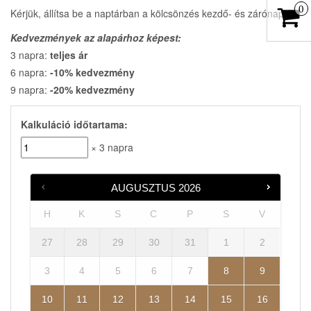
0
Kérjük, állítsa be a naptárban a kölcsönzés kezdő- és zárónapját.
Kedvezmények az alapárhoz képest:
3 napra:
teljes ár
6 napra:
-10% kedvezmény
9 napra:
-20% kedvezmény
Kalkuláció időtartama:
× 3 napra
AUGUSZTUS
2026
H
K
S
C
P
S
V
27
28
29
30
31
1
2
3
4
5
6
7
8
9
10
11
12
13
14
15
16