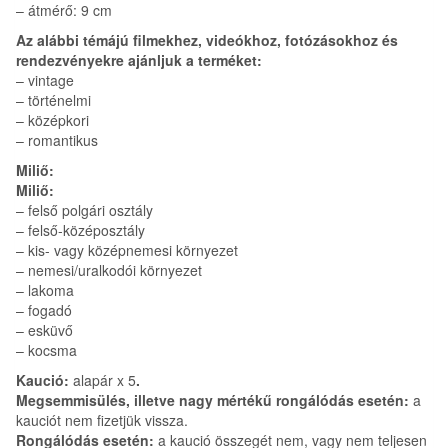
– átmérő: 9 cm
Az alábbi témájú filmekhez, videókhoz, fotózásokhoz és
rendezvényekre ajánljuk a terméket:
– vintage
– történelmi
– középkori
– romantikus
Miliő:
Miliő:
– felső polgári osztály
– felső-középosztály
– kis- vagy középnemesi környezet
– nemesi/uralkodói környezet
– lakoma
– fogadó
– esküvő
– kocsma
Kaució:
alapár x 5
.
Megsemmisülés, illetve nagy mértékű rongálódás esetén:
a
kauciót nem fizetjük vissza.
Rongálódás esetén:
a kaució összegét nem, vagy nem teljesen