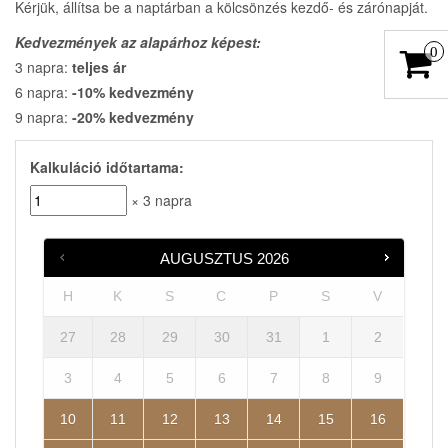
Kérjük, állítsa be a naptárban a kölcsönzés kezdő- és zárónapját.
Kedvezmények az alapárhoz képest:
0
3 napra:
teljes ár
6 napra:
-10% kedvezmény
9 napra:
-20% kedvezmény
Kalkuláció időtartama:
× 3 napra
AUGUSZTUS
2026
H
K
S
C
P
S
V
27
28
29
30
31
1
2
3
4
5
6
7
8
9
10
11
12
13
14
15
16