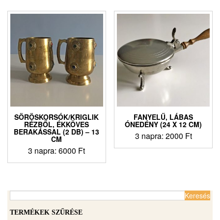
SÖRÖSKORSÓK/KRIGLIK
FANYELŰ, LÁBAS
RÉZBŐL, ÉKKÖVES
ÓNEDÉNY (24 X 12 CM)
BERAKÁSSAL (2 DB) – 13
3 napra:
2000
Ft
CM
3 napra:
6000
Ft
Keresés:
TERMÉKEK SZŰRÉSE