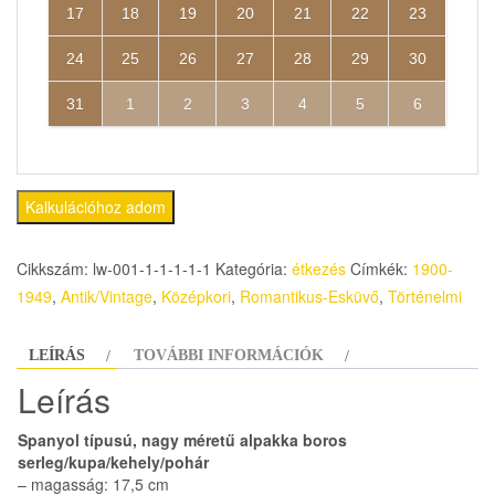
17
18
19
20
21
22
23
24
25
26
27
28
29
30
31
1
2
3
4
5
6
Kalkulációhoz adom
Cikkszám:
lw-001-1-1-1-1-1
Kategória:
étkezés
Címkék:
1900-
1949
,
Antik/Vintage
,
Középkori
,
Romantikus-Esküvő
,
Történelmi
LEÍRÁS
TOVÁBBI INFORMÁCIÓK
Leírás
Spanyol típusú, nagy méretű alpakka boros
serleg/kupa/kehely/pohár
– magasság: 17,5 cm