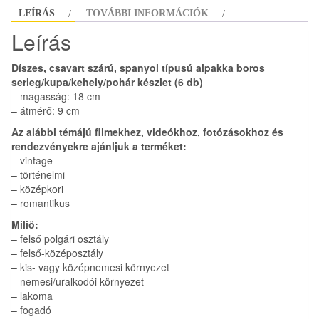
LEÍRÁS
TOVÁBBI INFORMÁCIÓK
Leírás
Díszes, csavart szárú, spanyol típusú alpakka boros
serleg/kupa/kehely/pohár készlet (6 db)
– magasság: 18 cm
– átmérő: 9 cm
Az alábbi témájú filmekhez, videókhoz, fotózásokhoz és
rendezvényekre ajánljuk a terméket:
– vintage
– történelmi
– középkori
– romantikus
Miliő:
– felső polgári osztály
– felső-középosztály
– kis- vagy középnemesi környezet
– nemesi/uralkodói környezet
– lakoma
– fogadó