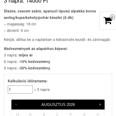
3 napra:
14000
Ft
Díszes, csavart szárú, spanyol típusú alpakka boros
serleg/kupa/kehely/pohár készlet (6 db)
0
– magasság: 18 cm
– átmérő: 9 cm
Kérjük, állítsa be a naptárban a kölcsönzés kezdő- és zárónapját.
Kedvezmények az alapárhoz képest:
3 napra:
teljes ár
6 napra:
-10% kedvezmény
9 napra:
-20% kedvezmény
Kalkuláció időtartama:
× 3 napra
AUGUSZTUS
2026
H
K
S
C
P
S
V