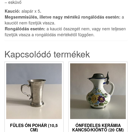
– esküvő
Kaució:
alapár x 5
.
Megsemmisülés, illetve nagy mértékű rongálódás esetén:
a
kauciót nem fizetjük vissza.
Rongálódás esetén:
a kaució összegét nem, vagy nem teljesen
fizetjük vissza a rongálódás mértékétől függően.
Kapcsolódó termékek
FÜLES ÓN POHÁR (10,5
ÓNFEDELES KERÁMIA
CM)
KANCSÓ/KIÖNTŐ (20 CM)