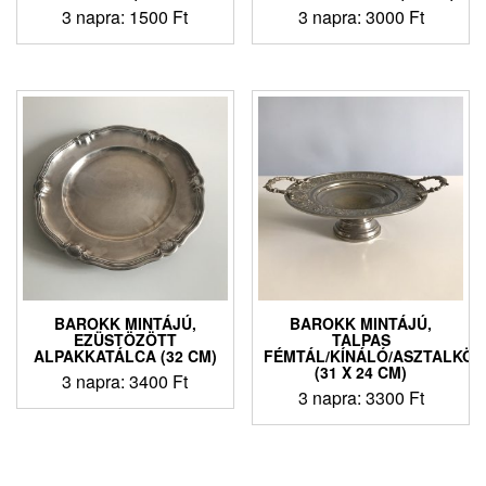
3 napra:
1500
Ft
3 napra:
3000
Ft
BAROKK MINTÁJÚ,
BAROKK MINTÁJÚ,
EZÜSTÖZÖTT
TALPAS
ALPAKKATÁLCA (32 CM)
FÉMTÁL/KÍNÁLÓ/ASZTALKÖZ
(31 X 24 CM)
3 napra:
3400
Ft
3 napra:
3300
Ft