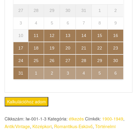
27
28
29
30
31
1
2
3
4
5
6
7
8
9
10
11
12
13
14
15
16
17
18
19
20
21
22
23
24
25
26
27
28
29
30
31
1
2
3
4
5
6
Kalkulációhoz adom
Cikkszám:
lw-001-1-3
Kategória:
étkezés
Címkék:
1900-1949
,
Antik/Vintage
,
Középkori
,
Romantikus-Esküvő
,
Történelmi