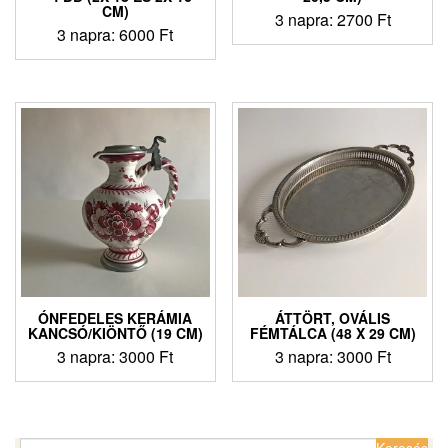
CM)
3 napra:
2700
Ft
3 napra:
6000
Ft
ÓNFEDELES KERÁMIA
ÁTTÖRT, OVÁLIS
KANCSÓ/KIÖNTŐ (19 CM)
FÉMTÁLCA (48 X 29 CM)
3 napra:
3000
Ft
3 napra:
3000
Ft
Keresés: