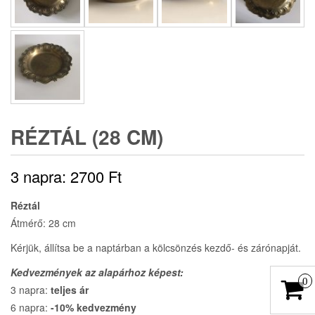
RÉZTÁL (28 CM)
3 napra:
2700
Ft
Réztál
Átmérő: 28 cm
Kérjük, állítsa be a naptárban a kölcsönzés kezdő- és zárónapját.
Kedvezmények az alapárhoz képest:
0
3 napra:
teljes ár
6 napra:
-10% kedvezmény