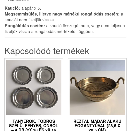
Kaució:
alapár x 5
.
Megsemmisülés, illetve nagy mértékű rongálódás esetén:
a
kauciót nem fizetjük vissza.
Rongálódás esetén:
a kaució összegét nem, vagy nem teljesen
fizetjük vissza a rongálódás mértékétől függően.
Kapcsolódó termékek
TÁNYÉROK, FODROS
RÉZTÁL MADÁR ALAKÚ
SZÉLŰ, FÉNYES, ÓNBÓL
FOGANTYÚVAL (28,5 X
– 4 DB (2X 18 ÉS 2X 16
20,5 CM)