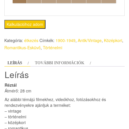
Kalkulációhoz adom
Kategória:
étkezés
Címkék:
1900-1949
,
Antik/Vintage
,
Középkori
,
Romantikus-Esküvő
,
Történelmi
LEÍRÁS
TOVÁBBI INFORMÁCIÓK
Leírás
Réztál
Átmérő: 28 cm
Az alábbi témájú filmekhez, videókhoz, fotózásokhoz és
rendezvényekre ajánljuk a terméket:
– vintage
– történelmi
– középkori
– romantikus