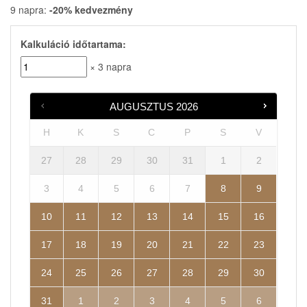
9 napra:
-20% kedvezmény
Kalkuláció időtartama:
× 3 napra
AUGUSZTUS
2026
H
K
S
C
P
S
V
27
28
29
30
31
1
2
3
4
5
6
7
8
9
10
11
12
13
14
15
16
17
18
19
20
21
22
23
24
25
26
27
28
29
30
31
1
2
3
4
5
6