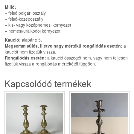
Miliő:
– felső polgári osztály
– felső-középosztály
– kis- vagy középnemesi környezet
– nemesi/uralkodói környezet
Kaució:
alapár x 5
.
Megsemmisülés, illetve nagy mértékű rongálódás esetén:
a
kauciót nem fizetjük vissza.
Rongálódás esetén:
a kaució összegét nem, vagy nem teljesen
fizetjük vissza a rongálódás mértékétől függően.
Kapcsolódó termékek