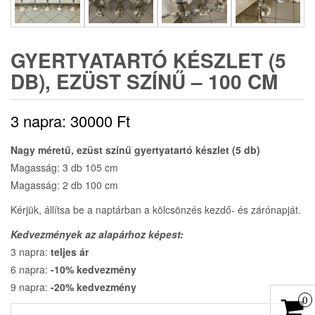
GYERTYATARTÓ KÉSZLET (5
DB), EZÜST SZÍNŰ – 100 CM
3 napra:
30000
Ft
Nagy méretű, ezüst színű gyertyatartó készlet (5 db)
Magasság: 3 db 105 cm
Magasság: 2 db 100 cm
Kérjük, állítsa be a naptárban a kölcsönzés kezdő- és zárónapját.
Kedvezmények az alapárhoz képest:
3 napra:
teljes ár
6 napra:
-10% kedvezmény
9 napra:
-20% kedvezmény
0