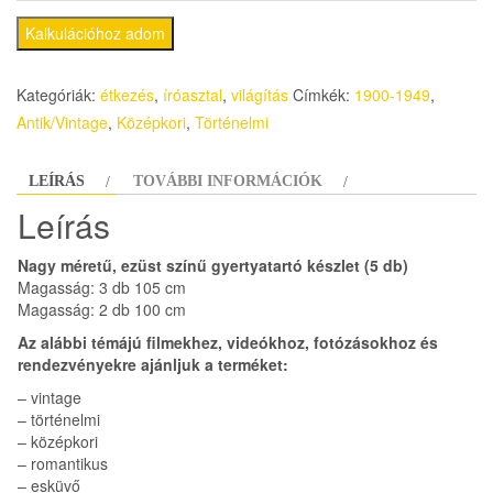
Kalkulációhoz adom
Kategóriák:
étkezés
,
íróasztal
,
világítás
Címkék:
1900-1949
,
Antik/Vintage
,
Középkori
,
Történelmi
LEÍRÁS
TOVÁBBI INFORMÁCIÓK
Leírás
Nagy méretű, ezüst színű gyertyatartó készlet (5 db)
Magasság: 3 db 105 cm
Magasság: 2 db 100 cm
Az alábbi témájú filmekhez, videókhoz, fotózásokhoz és
rendezvényekre ajánljuk a terméket:
– vintage
– történelmi
– középkori
– romantikus
– esküvő