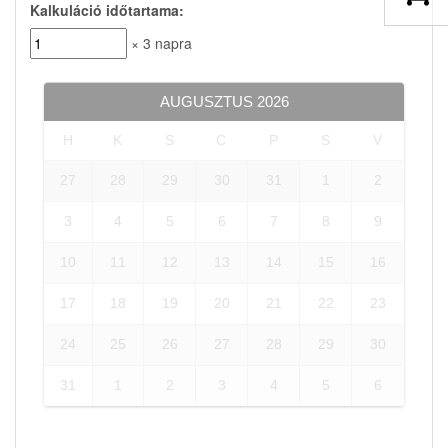
Kalkuláció időtartama:
× 3 napra
AUGUSZTUS
2026
H
K
S
C
P
S
V
27
28
29
30
31
1
2
3
4
5
6
7
8
9
10
11
12
13
14
15
16
17
18
19
20
21
22
23
24
25
26
27
28
29
30
31
1
2
3
4
5
6