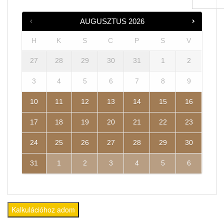
AUGUSZTUS
2026
H
K
S
C
P
S
V
27
28
29
30
31
1
2
3
4
5
6
7
8
9
10
11
12
13
14
15
16
17
18
19
20
21
22
23
24
25
26
27
28
29
30
31
1
2
3
4
5
6
Kalkulációhoz adom