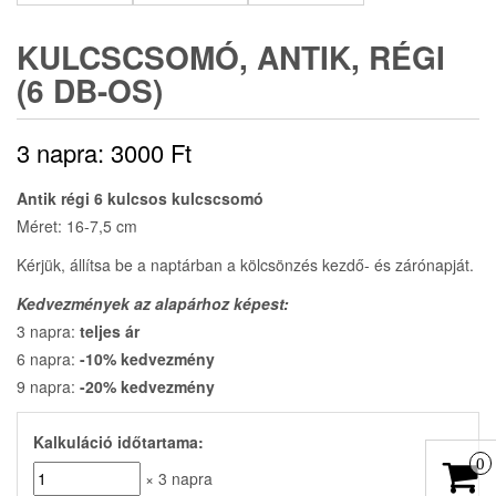
KULCSCSOMÓ, ANTIK, RÉGI
(6 DB-OS)
3 napra:
3000
Ft
Antik régi 6 kulcsos kulcscsomó
Méret: 16-7,5 cm
Kérjük, állítsa be a naptárban a kölcsönzés kezdő- és zárónapját.
Kedvezmények az alapárhoz képest:
3 napra:
teljes ár
6 napra:
-10% kedvezmény
9 napra:
-20% kedvezmény
Kalkuláció időtartama:
0
× 3 napra