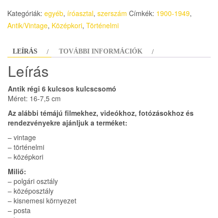
Kategóriák:
egyéb
,
íróasztal
,
szerszám
Címkék:
1900-1949
,
Antik/Vintage
,
Középkori
,
Történelmi
LEÍRÁS
TOVÁBBI INFORMÁCIÓK
Leírás
Antik régi 6 kulcsos kulcscsomó
Méret: 16-7,5 cm
Az alábbi témájú filmekhez, videókhoz, fotózásokhoz és
rendezvényekre ajánljuk a terméket:
– vintage
– történelmi
– középkori
Miliő:
– polgári osztály
– középosztály
– kisnemesi környezet
– posta