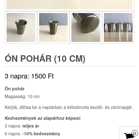
ÓN POHÁR (10 CM)
3 napra:
1500
Ft
Ón pohár
Magasság: 10 cm
Kérjük, állítsa be a naptárban a kölcsönzés kezdő- és zárónapját.
Kedvezmények az alapárhoz képest:
3 napra:
teljes ár
6 napra:
-10% kedvezmény
0