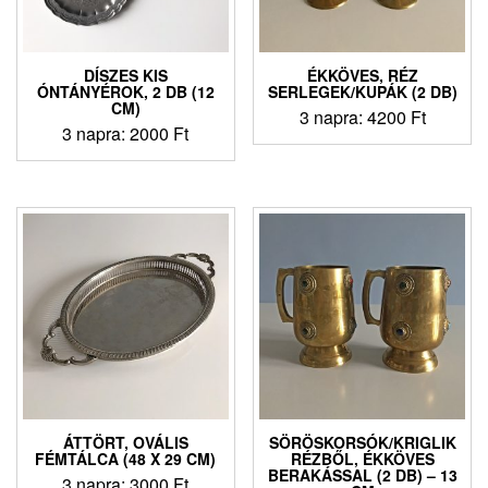
DÍSZES KIS
ÉKKÖVES, RÉZ
ÓNTÁNYÉROK, 2 DB (12
SERLEGEK/KUPÁK (2 DB)
CM)
3 napra:
4200
Ft
3 napra:
2000
Ft
ÁTTÖRT, OVÁLIS
SÖRÖSKORSÓK/KRIGLIK
FÉMTÁLCA (48 X 29 CM)
RÉZBŐL, ÉKKÖVES
BERAKÁSSAL (2 DB) – 13
3 napra:
3000
Ft