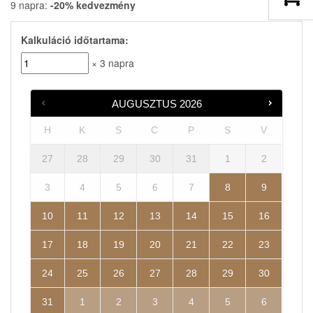
9 napra:
-20% kedvezmény
Kalkuláció időtartama:
× 3 napra
AUGUSZTUS
2026
H
K
S
C
P
S
V
27
28
29
30
31
1
2
3
4
5
6
7
8
9
10
11
12
13
14
15
16
17
18
19
20
21
22
23
24
25
26
27
28
29
30
31
1
2
3
4
5
6