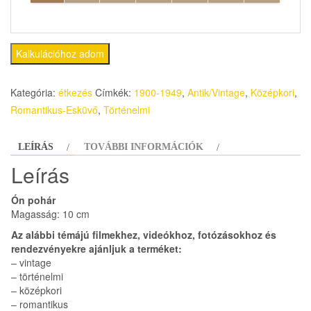
Kalkulációhoz adom
Kategória:
étkezés
Címkék:
1900-1949
,
Antik/Vintage
,
Középkori
,
Romantikus-Esküvő
,
Történelmi
LEÍRÁS
TOVÁBBI INFORMÁCIÓK
Leírás
Ón pohár
Magasság: 10 cm
Az alábbi témájú filmekhez, videókhoz, fotózásokhoz és
rendezvényekre ajánljuk a terméket:
– vintage
– történelmi
– középkori
– romantikus