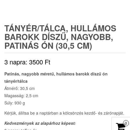
TÁNYÉR/TÁLCA, HULLÁMOS
BAROKK DÍSZŰ, NAGYOBB,
PATINÁS ÓN (30,5 CM)
3 napra:
3500
Ft
Patinás, nagyobb méretű, hullámos barokk díszű ón
tányér/tálca
Átmérő: 30,5 cm
Magasság: 2,5 cm
Súly: 930 g
Kérjük, állítsa be a naptárban a kölcsönzés kezdő- és zárónapját.
Kedvezmények az alapárhoz képest:
0