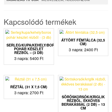
Kapcsolódó termékek
ÁTTÖRT FÉMTÁLCA (32,5
CM)
SERLEG/KUPA/KEHELY/BOROS
POHÁR KÉSZLET
3 napra:
2400
Ft
RÉZBŐL – (3 DB)
3 napra:
5400
Ft
RÉZTÁL (31 X 7,5 CM)
3 napra:
2700
Ft
SÖRÖSKORSÓK/KRIGLIK
RÉZBŐL, ÉKKÖVES
BERAKÁSSAL (2 DB) – 13
CM