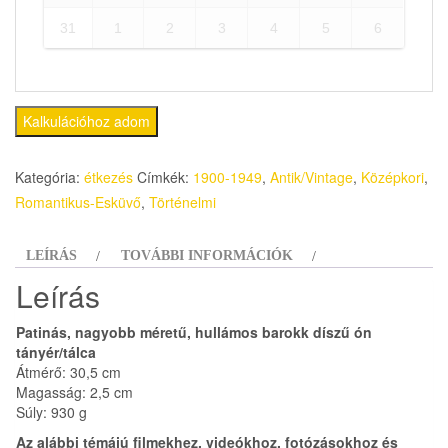
31
1
2
3
4
5
6
Kalkulációhoz adom
Kategória:
étkezés
Címkék:
1900-1949
,
Antik/Vintage
,
Középkori
,
Romantikus-Esküvő
,
Történelmi
LEÍRÁS
TOVÁBBI INFORMÁCIÓK
Leírás
Patinás, nagyobb méretű, hullámos barokk díszű ón
tányér/tálca
Átmérő: 30,5 cm
Magasság: 2,5 cm
Súly: 930 g
Az alábbi témájú filmekhez, videókhoz, fotózásokhoz és