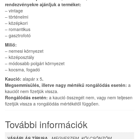
rendezvényekre ajánljuk a terméket:
– vintage
– történelmi
– középkori
– romantikus
– gasztrofotó
Miliő:
– nemesi környezet
– középosztály
– módosabb polgári környezet
– kocsma, fogadó
Kaució:
alapár x 5
.
Megsemmisülés, illetve nagy mértékű rongálódás esetén:
a
kauciót nem fizetjük vissza.
Rongálódás esetén:
a kaució összegét nem, vagy nem teljesen
fizetjük vissza a rongálódás mértékétől függően.
További információk
VÁSÁRLÁS TÍPUSA
MEGVESZEM, KÖLCSÖNZÖM