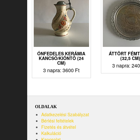
ÓNFEDELES KERÁMIA
ÁTTÖRT FÉM
KANCSÓ/KIÖNTŐ (24
(32,5 CM
CM)
3 napra:
24
3 napra:
3600
Ft
OLDALAK
Adatkezelési Szabályzat
Bérlési feltételek
Fizetés és átvétel
Kalkuláció
Kapcsolat