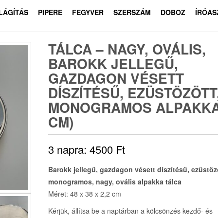
ILÁGÍTÁS
PIPERE
FEGYVER
SZERSZÁM
DOBOZ
ÍRÓAS
TÁLCA – NAGY, OVÁLIS,
BAROKK JELLEGŰ,
GAZDAGON VÉSETT
DÍSZÍTÉSŰ, EZÜSTÖZÖTT
MONOGRAMOS ALPAKKA 
CM)
3 napra:
4500
Ft
Barokk jellegű, gazdagon vésett díszítésű, ezüstöz
monogramos, nagy, ovális alpakka tálca
Méret: 48 x 38 x 2,2 cm
Kérjük, állítsa be a naptárban a kölcsönzés kezdő- és