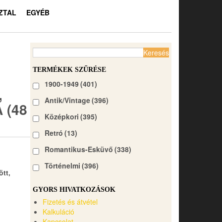
ZTAL
EGYÉB
Keresés:
TERMÉKEK SZŰRÉSE
1900-1949
(401)
,
Antik/Vintage
(396)
(48
Középkori
(395)
Retró
(13)
Romantikus-Esküvő
(338)
Történelmi
(396)
ött,
GYORS HIVATKOZÁSOK
Fizetés és átvétel
Kalkuláció
Kapcsolat