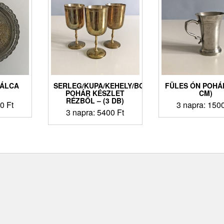
TÁLCA
SERLEG/KUPA/KEHELY/BOROS
FÜLES ÓN POHÁR
)
POHÁR KÉSZLET
CM)
RÉZBŐL – (3 DB)
00
Ft
3 napra:
150
3 napra:
5400
Ft