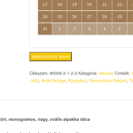
17
18
19
20
21
22
24
25
26
27
28
29
31
1
2
3
4
5
Kalkulációhoz adom
Cikkszám:
#0009-2-1-2-2
Kategória:
étkezés
Címkék:
1949
,
Antik/Vintage
,
Középkori
,
Romantikus-Esküvő
,
T
zött, monogramos, nagy, ovális alpakka tálca