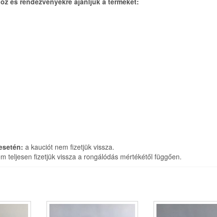
oz és rendezvényekre ajánljuk a terméket:
esetén:
a kauciót nem fizetjük vissza.
 teljesen fizetjük vissza a rongálódás mértékétől függően.