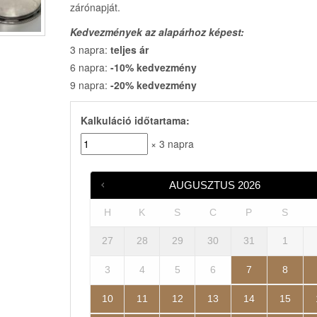
zárónapját.
Kedvezmények az alapárhoz képest:
3 napra:
teljes ár
6 napra:
-10% kedvezmény
9 napra:
-20% kedvezmény
Kalkuláció időtartama:
× 3 napra
AUGUSZTUS
2026
H
K
S
C
P
S
27
28
29
30
31
1
3
4
5
6
7
8
10
11
12
13
14
15