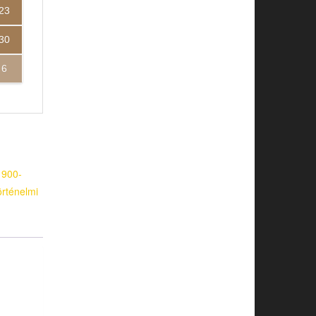
23
30
6
1900-
örténelmi