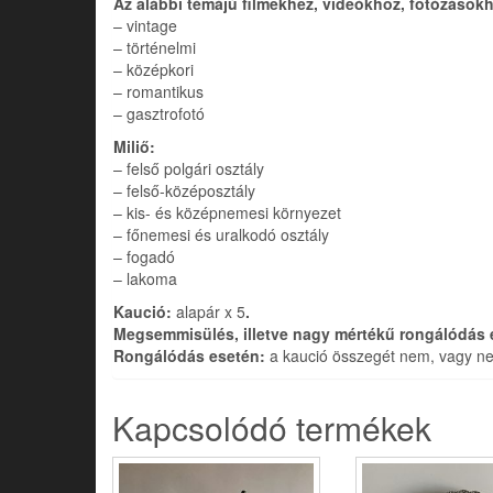
Az alábbi témájú filmekhez, videókhoz, fotózásokh
– vintage
– történelmi
– középkori
– romantikus
– gasztrofotó
Miliő:
– felső polgári osztály
– felső-középosztály
– kis- és középnemesi környezet
– főnemesi és uralkodó osztály
– fogadó
– lakoma
Kaució:
alapár x 5
.
Megsemmisülés, illetve nagy mértékű rongálódás 
Rongálódás esetén:
a kaució összegét nem, vagy nem
Kapcsolódó termékek