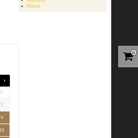
Rólunk
0
V
2
9
16