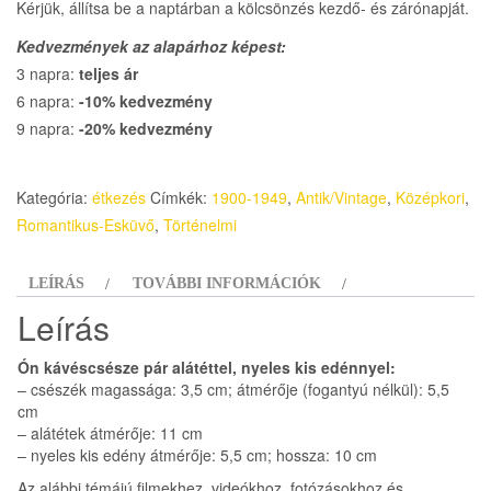
Kérjük, állítsa be a naptárban a kölcsönzés kezdő- és zárónapját.
Kedvezmények az alapárhoz képest:
3 napra:
teljes ár
6 napra:
-10% kedvezmény
9 napra:
-20% kedvezmény
Kategória:
étkezés
Címkék:
1900-1949
,
Antik/Vintage
,
Középkori
,
Romantikus-Esküvő
,
Történelmi
LEÍRÁS
TOVÁBBI INFORMÁCIÓK
Leírás
Ón kávéscsésze pár alátéttel, nyeles kis edénnyel:
– csészék magassága: 3,5 cm; átmérője (fogantyú nélkül): 5,5
cm
– alátétek átmérője: 11 cm
– nyeles kis edény átmérője: 5,5 cm; hossza: 10 cm
Az alábbi témájú filmekhez, videókhoz, fotózásokhoz és