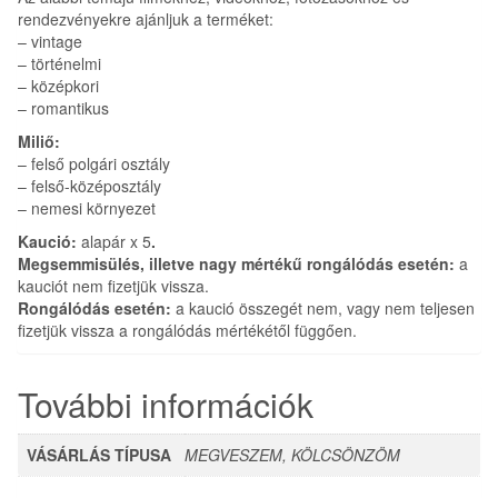
rendezvényekre ajánljuk a terméket:
– vintage
– történelmi
– középkori
– romantikus
Miliő:
– felső polgári osztály
– felső-középosztály
– nemesi környezet
Kaució:
alapár x 5
.
Megsemmisülés, illetve nagy mértékű rongálódás esetén:
a
kauciót nem fizetjük vissza.
Rongálódás esetén:
a kaució összegét nem, vagy nem teljesen
fizetjük vissza a rongálódás mértékétől függően.
További információk
VÁSÁRLÁS TÍPUSA
MEGVESZEM, KÖLCSÖNZÖM