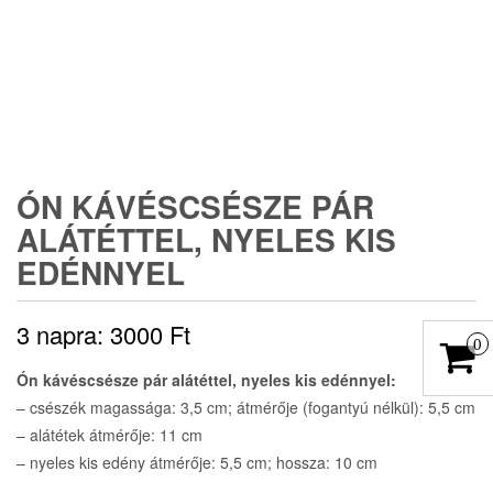
ÓN KÁVÉSCSÉSZE PÁR
ALÁTÉTTEL, NYELES KIS
EDÉNNYEL
3 napra:
3000
Ft
0
Ón kávéscsésze pár alátéttel, nyeles kis edénnyel:
– csészék magassága: 3,5 cm; átmérője (fogantyú nélkül): 5,5 cm
– alátétek átmérője: 11 cm
– nyeles kis edény átmérője: 5,5 cm; hossza: 10 cm