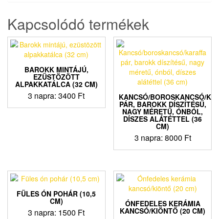
Kapcsolódó termékek
BAROKK MINTÁJÚ,
EZÜSTÖZÖTT
ALPAKKATÁLCA (32 CM)
3 napra:
3400
Ft
KANCSÓ/BOROSKANCSÓ/KA
PÁR, BAROKK DÍSZÍTÉSŰ,
NAGY MÉRETŰ, ÓNBÓL,
DÍSZES ALÁTÉTTEL (36
CM)
3 napra:
8000
Ft
FÜLES ÓN POHÁR (10,5
CM)
ÓNFEDELES KERÁMIA
KANCSÓ/KIÖNTŐ (20 CM)
3 napra:
1500
Ft