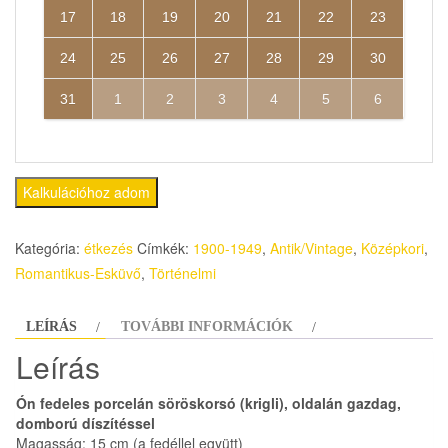
17
18
19
20
21
22
23
24
25
26
27
28
29
30
31
1
2
3
4
5
6
Kalkulációhoz adom
Kategória:
étkezés
Címkék:
1900-1949
,
Antik/Vintage
,
Középkori
,
Romantikus-Esküvő
,
Történelmi
LEÍRÁS
TOVÁBBI INFORMÁCIÓK
Leírás
Ón fedeles porcelán söröskorsó (krigli), oldalán gazdag,
domború díszítéssel
Magasság: 15 cm (a fedéllel együtt)