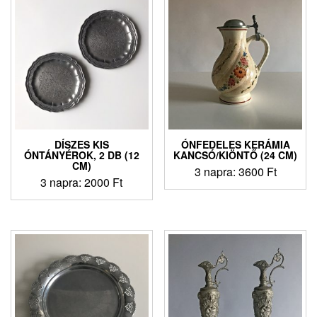
DÍSZES KIS
ÓNFEDELES KERÁMIA
ÓNTÁNYÉROK, 2 DB (12
KANCSÓ/KIÖNTŐ (24 CM)
CM)
3 napra:
3600
Ft
3 napra:
2000
Ft