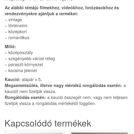
Az alábbi témájú filmekhez, videókhoz, fotózásokhoz és
rendezvényekre ajánljuk a terméket:
– vintage
– történelmi
– középkori
– romantikus
Miliő:
– középosztály
– szegényebb városi réteg
– paraszti környezet
– kocsma jelenet
Kaució:
alapár x 5
.
Megsemmisülés, illetve nagy mértékű rongálódás esetén:
a
kauciót nem fizetjük vissza.
Rongálódás esetén:
a kaució összegét nem, vagy nem teljesen
fizetjük vissza a rongálódás mértékétől függően.
Kapcsolódó termékek