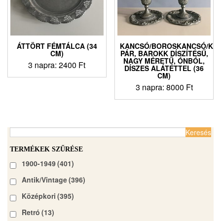
ÁTTÖRT FÉMTÁLCA (34
KANCSÓ/BOROSKANCSÓ/KA
CM)
PÁR, BAROKK DÍSZÍTÉSŰ,
NAGY MÉRETŰ, ÓNBÓL,
3 napra:
2400
Ft
DÍSZES ALÁTÉTTEL (36
CM)
3 napra:
8000
Ft
Keresés:
TERMÉKEK SZŰRÉSE
1900-1949
(401)
Antik/Vintage
(396)
Középkori
(395)
Retró
(13)