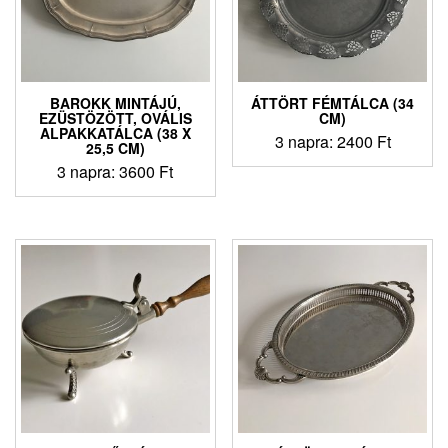
BAROKK MINTÁJÚ,
ÁTTÖRT FÉMTÁLCA (34
EZÜSTÖZÖTT, OVÁLIS
CM)
ALPAKKATÁLCA (38 X
3 napra:
2400
Ft
25,5 CM)
3 napra:
3600
Ft