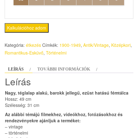
Kalkulációhoz adom
Kategória:
étkezés
Címkék:
1900-1949
,
Antik/Vintage
,
Középkori
,
Romantikus-Esküvő
,
Történelmi
LEÍRÁS
TOVÁBBI INFORMÁCIÓK
Leírás
Nagy, téglalap alakú, barokk jellegű, ezüst hatású fémtálca
Hossz: 49 cm
Szélesség: 31 cm
Az alábbi témájú filmekhez, videókhoz, fotózásokhoz és
rendezvényekre ajánljuk a terméket:
– vintage
– történelmi