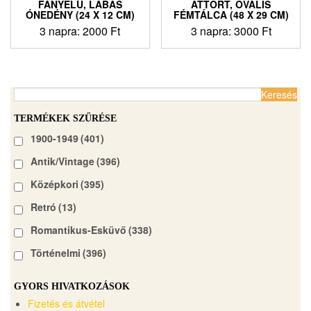
FANYELŰ, LÁBAS
ÁTTÖRT, OVÁLIS
ÓNEDÉNY (24 X 12 CM)
FÉMTÁLCA (48 X 29 CM)
3 napra:
2000
Ft
3 napra:
3000
Ft
Keresés:
TERMÉKEK SZŰRÉSE
1900-1949
(401)
Antik/Vintage
(396)
Középkori
(395)
Retró
(13)
Romantikus-Esküvő
(338)
Történelmi
(396)
GYORS HIVATKOZÁSOK
Fizetés és átvétel