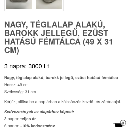
NAGY, TÉGLALAP ALAKÚ,
BAROKK JELLEGŰ, EZÜST
HATÁSÚ FÉMTÁLCA (49 X 31
CM)
3 napra:
3000
Ft
Nagy, téglalap alakú, barokk jellegű, ezüst hatású fémtálca
Hossz: 49 cm
Szélesség: 31 cm
Kérjük, állítsa be a naptárban a kölcsönzés kezdő- és zárónapját.
Kedvezmények az alapárhoz képest:
3 napra:
teljes ár
0
6 napra:
-10% kedvezmény