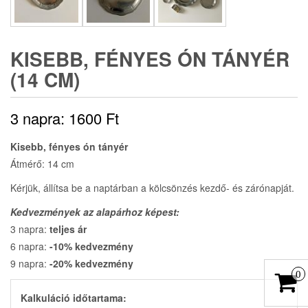
KISEBB, FÉNYES ÓN TÁNYÉR
(14 CM)
3 napra:
1600
Ft
Kisebb, fényes ón tányér
Átmérő: 14 cm
Kérjük, állítsa be a naptárban a kölcsönzés kezdő- és zárónapját.
Kedvezmények az alapárhoz képest:
3 napra:
teljes ár
6 napra:
-10% kedvezmény
9 napra:
-20% kedvezmény
0
Kalkuláció időtartama: