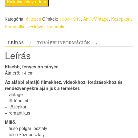
Kalkulációhoz adom
Kategória:
étkezés
Címkék:
1900-1949
,
Antik/Vintage
,
Középkori
,
Romantikus-Esküvő
,
Történelmi
LEÍRÁS
TOVÁBBI INFORMÁCIÓK
Leírás
Kisebb, fényes ón tányér
Átmérő: 14 cm
Az alábbi témájú filmekhez, videókhoz, fotózásokhoz és
rendezvényekre ajánljuk a terméket:
– vintage
– történelmi
– középkori
– romantikus
Miliő:
– felső polgári osztály
– felső-középosztály