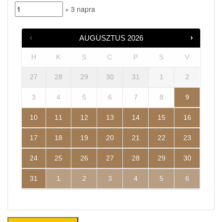
× 3 napra
AUGUSZTUS
2026
H
K
S
C
P
S
V
27
28
29
30
31
1
2
3
4
5
6
7
8
9
10
11
12
13
14
15
16
17
18
19
20
21
22
23
24
25
26
27
28
29
30
31
1
2
3
4
5
6