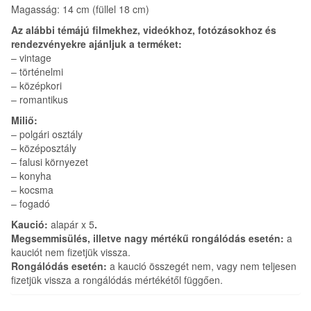
Magasság: 14 cm (füllel 18 cm)
Az alábbi témájú filmekhez, videókhoz, fotózásokhoz és
rendezvényekre ajánljuk a terméket:
– vintage
– történelmi
– középkori
– romantikus
Miliő:
– polgári osztály
– középosztály
– falusi környezet
– konyha
– kocsma
– fogadó
Kaució:
alapár x 5
.
Megsemmisülés, illetve nagy mértékű rongálódás esetén:
a
kauciót nem fizetjük vissza.
Rongálódás esetén:
a kaució összegét nem, vagy nem teljesen
fizetjük vissza a rongálódás mértékétől függően.