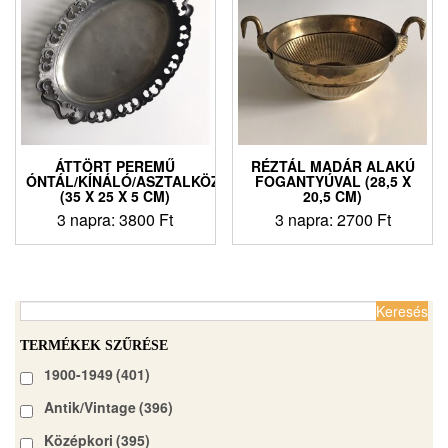
ÁTTÖRT PEREMŰ
RÉZTÁL MADÁR ALAKÚ
ÓNTÁL/KÍNÁLÓ/ASZTALKÖZÉP
FOGANTYÚVAL (28,5 X
(35 X 25 X 5 CM)
20,5 CM)
3 napra:
3800
Ft
3 napra:
2700
Ft
Keresés:
TERMÉKEK SZŰRÉSE
1900-1949
(401)
Antik/Vintage
(396)
Középkori
(395)