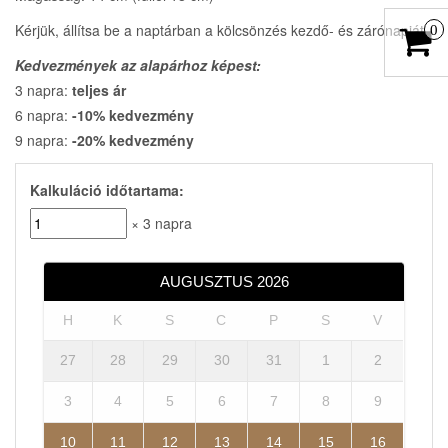
Kérjük, állítsa be a naptárban a kölcsönzés kezdő- és zárónapját.
0
Kedvezmények az alapárhoz képest:
3 napra:
teljes ár
6 napra:
-10% kedvezmény
9 napra:
-20% kedvezmény
Kalkuláció időtartama:
× 3 napra
AUGUSZTUS
2026
H
K
S
C
P
S
V
27
28
29
30
31
1
2
3
4
5
6
7
8
9
10
11
12
13
14
15
16