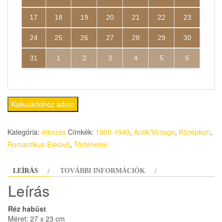
17
18
19
20
21
22
23
24
25
26
27
28
29
30
31
1
2
3
4
5
6
Kalkulációhoz adom
Kategória:
étkezés
Címkék:
1900-1949
,
Antik/Vintage
,
Középkori
,
Romantikus-Esküvő
,
Történelmi
LEÍRÁS
TOVÁBBI INFORMÁCIÓK
Leírás
Réz habüst
Méret: 27 x 23 cm